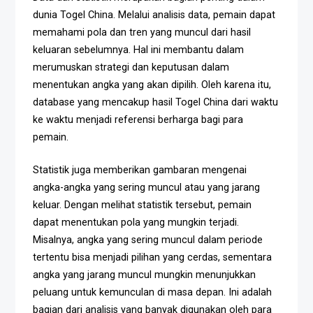
dunia Togel China. Melalui analisis data, pemain dapat
memahami pola dan tren yang muncul dari hasil
keluaran sebelumnya. Hal ini membantu dalam
merumuskan strategi dan keputusan dalam
menentukan angka yang akan dipilih. Oleh karena itu,
database yang mencakup hasil Togel China dari waktu
ke waktu menjadi referensi berharga bagi para
pemain.
Statistik juga memberikan gambaran mengenai
angka-angka yang sering muncul atau yang jarang
keluar. Dengan melihat statistik tersebut, pemain
dapat menentukan pola yang mungkin terjadi.
Misalnya, angka yang sering muncul dalam periode
tertentu bisa menjadi pilihan yang cerdas, sementara
angka yang jarang muncul mungkin menunjukkan
peluang untuk kemunculan di masa depan. Ini adalah
bagian dari analisis yang banyak digunakan oleh para