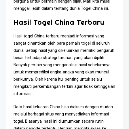
berguna untuk bermain dengan bijak. Mari kita mulai
menggali lebih dalam tentang dunia Togel China ini.
Hasil Togel China Terbaru
Hasil togel China terbaru menjadi informasi yang
sangat dinantikan oleh para pemain togel di seluruh
dunia. Setiap hasil yang dikeluarkan memiliki pengaruh
besar terhadap strategi taruhan yang akan dipilih.
Banyak pemain yang menganalisis hasil sebelumnya
untuk memprediksi angka-angka yang akan muncul
berikutnya. Oleh karena itu, penting untuk selalu
mengikuti perkembangan terkini agar tidak ketinggalan
informasi.
Data hasil keluaran China bisa diakses dengan mudah
melalui berbagai situs yang menyediakan informasi
togel. Biasanya, hasil ini diumumkan secara rutin
dalam periode tertentu. Dengan memiliki akses ke