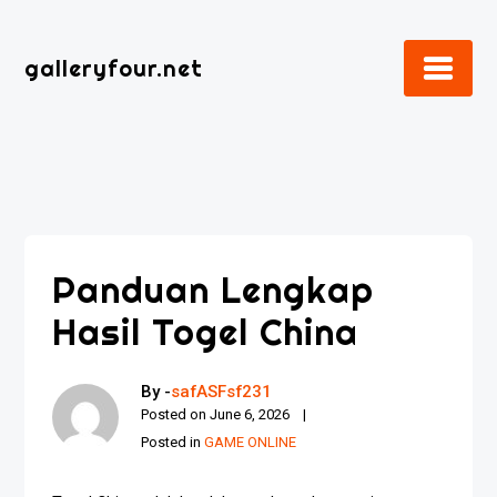
Skip
to
galleryfour.net
content
Panduan Lengkap
Hasil Togel China
By -
safASFsf231
Posted on
June 6, 2026
Posted in
GAME ONLINE