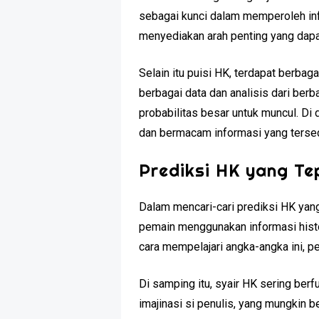
sebagai kunci dalam memperoleh in
menyediakan arah penting yang dapa
Selain itu puisi HK, terdapat berba
berbagai data dan analisis dari ber
probabilitas besar untuk muncul. D
dan bermacam informasi yang tersed
Prediksi HK yang Te
Dalam mencari-cari prediksi HK yang 
pemain menggunakan informasi histo
cara mempelajari angka-angka ini, 
Di samping itu, syair HK sering ber
imajinasi si penulis, yang mungkin be