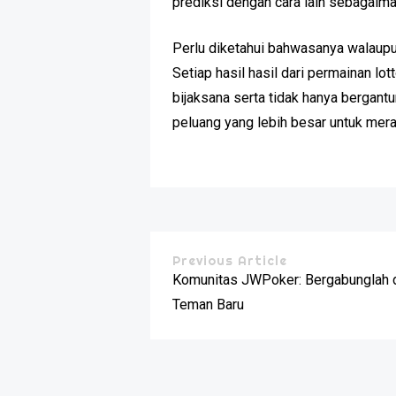
prediksi dengan cara lain sebagaima
Perlu diketahui bahwasanya walaupu
Setiap hasil hasil dari permainan lo
bijaksana serta tidak hanya bergant
peluang yang lebih besar untuk merai
Previous Article
Komunitas JWPoker: Bergabunglah d
Teman Baru