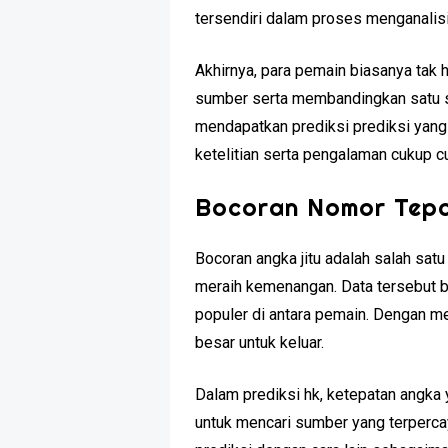
tersendiri dalam proses menganalisi
Akhirnya, para pemain biasanya tak 
sumber serta membandingkan satu sa
mendapatkan prediksi prediksi yang
ketelitian serta pengalaman cukup c
Bocoran Nomor Tep
Bocoran angka jitu adalah salah sa
meraih kemenangan. Data tersebut bia
populer di antara pemain. Dengan m
besar untuk keluar.
Dalam prediksi hk, ketepatan angka 
untuk mencari sumber yang terperca