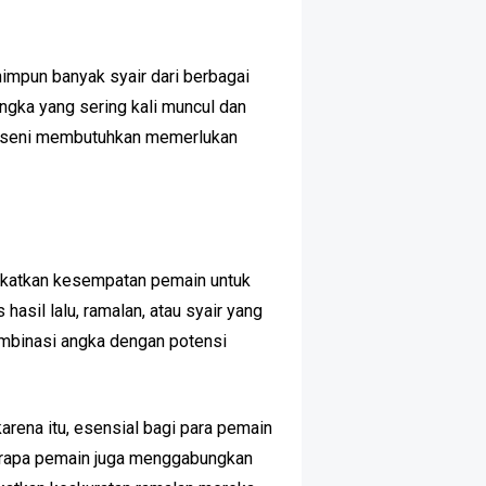
himpun banyak syair dari berbagai
gka yang sering kali muncul dan
eni seni membutuhkan memerlukan
ngkatkan kesempatan pemain untuk
asil lalu, ramalan, atau syair yang
ombinasi angka dengan potensi
arena itu, esensial bagi para pemain
berapa pemain juga menggabungkan