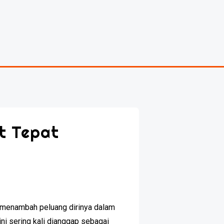
t Tepat
m menambah peluang dirinya dalam
ini sering kali dianggap sebagai