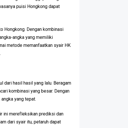
hwasanya puisi Hongkong dapat
aito Hongkong. Dengan kombinasi
 angka-angka yang memiliki
genai metode memanfaatkan syair HK
.
 dari hasil hasil yang lalu. Beragam
ncari kombinasi yang besar. Dengan
 angka yang tepat.
r ini merefleksikan prediksi dan
am dari syair itu, petaruh dapat