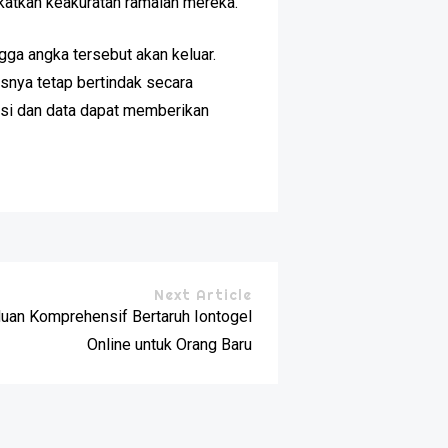
gkatkan keakuratan ramalan mereka.
ga angka tersebut akan keluar.
usnya tetap bertindak secara
uisi dan data dapat memberikan
Next Article
uan Komprehensif Bertaruh Iontogel
Online untuk Orang Baru