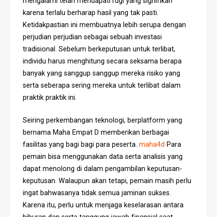
mengalami telah mendapati rugi yang signifikan
karena terlalu berharap hasil yang tak pasti.
Ketidakpastian ini membuatnya lebih serupa dengan
perjudian perjudian sebagai sebuah investasi
tradisional. Sebelum berkeputusan untuk terlibat,
individu harus menghitung secara seksama berapa
banyak yang sanggup sanggup mereka risiko yang
serta seberapa sering mereka untuk terlibat dalam
praktik praktik ini.
Seiring perkembangan teknologi, berplatform yang
bernama Maha Empat D memberikan berbagai
fasilitas yang bagi bagi para peserta.
maha4d
Para
pemain bisa menggunakan data serta analisis yang
dapat menolong di dalam pengambilan keputusan-
keputusan. Walaupun akan tetapi, pemain masih perlu
ingat bahwasanya tidak semua jaminan sukses.
Karena itu, perlu untuk menjaga keselarasan antara