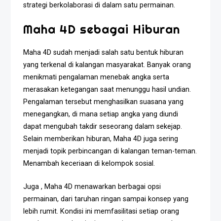
strategi berkolaborasi di dalam satu permainan.
Maha 4D sebagai Hiburan
Maha 4D sudah menjadi salah satu bentuk hiburan
yang terkenal di kalangan masyarakat. Banyak orang
menikmati pengalaman menebak angka serta
merasakan ketegangan saat menunggu hasil undian.
Pengalaman tersebut menghasilkan suasana yang
menegangkan, di mana setiap angka yang diundi
dapat mengubah takdir seseorang dalam sekejap.
Selain memberikan hiburan, Maha 4D juga sering
menjadi topik perbincangan di kalangan teman-teman.
Menambah keceriaan di kelompok sosial.
Juga , Maha 4D menawarkan berbagai opsi
permainan, dari taruhan ringan sampai konsep yang
lebih rumit. Kondisi ini memfasilitasi setiap orang