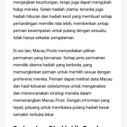
menjanjikan keuntungan, tetapi juga dapat mengubah
hidup mereka. Selain hadiah utama, tersedia juga
hadiah hiburan dan hadiah kecil yang membuat setiap
pertandingan memiliki nilai lebih, memberikan setiap
pemain kesempatan untuk pulang dengan sesuatu,
tidak hanya sekadar pengalaman.
Di sisi lain, Macau Pools menyediakan pilihan
permainan yang bervariasi. Setiap jenis permainan
memiliki skema hadiah yang berbeda, yang
memungkinkan pemain untuk memilih sesuai dengan
preferensi mereka. Pemain dapat melihat data Macau
dan hasil keluaran sebelumnya untuk menganalisis
dan merencanakan strategi mereka dalam
memenangkan Macau Prize. Dengan informasi yang
tepat, peluang untuk membawa pulang hadiah besar
semakin terbuka lebar.