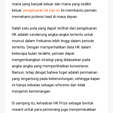
mana yang banyak keluar dan mana yang sedikit
keluar.
pengeluaran hk hari ini
Ini membantu pemain
memahami potensi hasil di masa depan.
Salah satu pola yang dapat terlihat dari pengeluaran
HK adalah cenderung angka-angka tertentu untuk
muncul dalam frekuensi lebih tinggi dalam periode
tertentu. Dengan memperhatikan data HK dalam
beberapa bulan terakhir, pemain dapat
mengembangkan strategi yang didasarkan pada
angka-angka yang memperlihatkan konsistensi.
Namun, tetap diingat bahwa togel adalah permainan
yang tergantung pada keberuntungan, sehingga kajian
ini hanya sebatas sebagai referensi dan tidak
menjamin kemenangan.
Di samping itu, kehadiran HK Prize sebagai bentuk
reward untuk para pemenang juga menyemarakkan