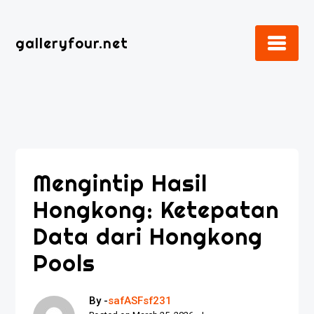
Skip
to
galleryfour.net
content
Mengintip Hasil
Hongkong: Ketepatan
Data dari Hongkong
Pools
By -
safASFsf231