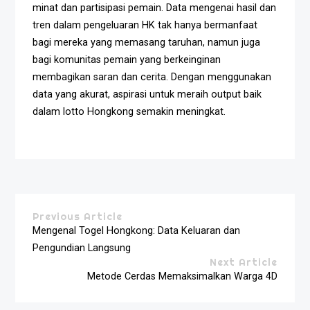
minat dan partisipasi pemain. Data mengenai hasil dan
tren dalam pengeluaran HK tak hanya bermanfaat
bagi mereka yang memasang taruhan, namun juga
bagi komunitas pemain yang berkeinginan
membagikan saran dan cerita. Dengan menggunakan
data yang akurat, aspirasi untuk meraih output baik
dalam lotto Hongkong semakin meningkat.
Previous Article
Mengenal Togel Hongkong: Data Keluaran dan
Pengundian Langsung
Next Article
Metode Cerdas Memaksimalkan Warga 4D