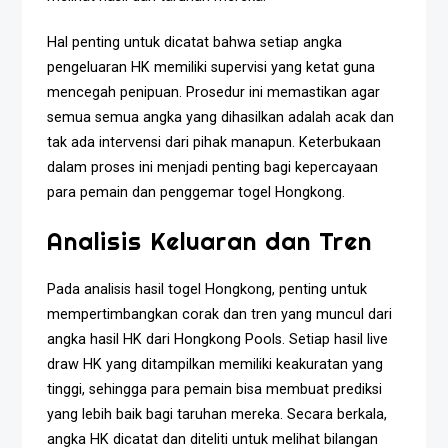
Hal penting untuk dicatat bahwa setiap angka
pengeluaran HK memiliki supervisi yang ketat guna
mencegah penipuan. Prosedur ini memastikan agar
semua semua angka yang dihasilkan adalah acak dan
tak ada intervensi dari pihak manapun. Keterbukaan
dalam proses ini menjadi penting bagi kepercayaan
para pemain dan penggemar togel Hongkong.
Analisis Keluaran dan Tren
Pada analisis hasil togel Hongkong, penting untuk
mempertimbangkan corak dan tren yang muncul dari
angka hasil HK dari Hongkong Pools. Setiap hasil live
draw HK yang ditampilkan memiliki keakuratan yang
tinggi, sehingga para pemain bisa membuat prediksi
yang lebih baik bagi taruhan mereka. Secara berkala,
angka HK dicatat dan diteliti untuk melihat bilangan