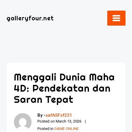
Skip
to
galleryfour.net
content
Menggali Dunia Maha
4D: Pendekatan dan
Saran Tepat
By -
safASFsf231
Posted on
March 13, 2026
Posted in
GAME ONLINE