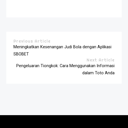
Previous Article
Meningkatkan Kesenangan Judi Bola dengan Aplikasi
SBOBET
Next Article
Pengeluaran Tiongkok: Cara Menggunakan Informasi
dalam Toto Anda