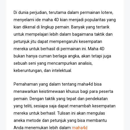
Di dunia perjudian, terutama dalam permainan lotere,
menyelami ide maha 4D kian menjadi popularitas yang
kian dikenal di lingkup pemain. Banyak yang tertarik
untuk mempelajari lebih dalam bagaimana taktik dan
petunjuk jitu dapat mempengaruhi kesempatan
mereka untuk berhasil di permainan ini. Maha 4D
bukan hanya cuman berlaga angka, akan tetapi juga
sebuah seni yang mencampurkan analisis,
keberuntungan, dan intelektual.
Pemahaman yang dalam tentang maha4d bisa
menawarkan keistimewaan khusus bagi para peserta
pemain. Dengan taktik yang tepat dan pendekatan
yang teliti, sesiapa saja dapat menambah kesempatan
mereka untuk berhasil. Tulisan ini akan mengulas
aneka metode dan petunjuk yang bisa membantu
Anda menemukan lebih dalam
maha4d