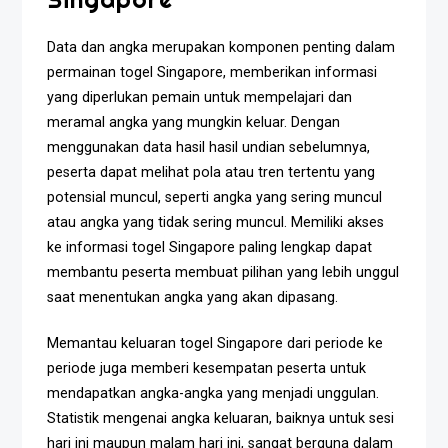
Data dan angka merupakan komponen penting dalam
permainan togel Singapore, memberikan informasi
yang diperlukan pemain untuk mempelajari dan
meramal angka yang mungkin keluar. Dengan
menggunakan data hasil hasil undian sebelumnya,
peserta dapat melihat pola atau tren tertentu yang
potensial muncul, seperti angka yang sering muncul
atau angka yang tidak sering muncul. Memiliki akses
ke informasi togel Singapore paling lengkap dapat
membantu peserta membuat pilihan yang lebih unggul
saat menentukan angka yang akan dipasang.
Memantau keluaran togel Singapore dari periode ke
periode juga memberi kesempatan peserta untuk
mendapatkan angka-angka yang menjadi unggulan.
Statistik mengenai angka keluaran, baiknya untuk sesi
hari ini maupun malam hari ini, sangat berguna dalam