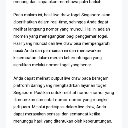
menang dan siapa akan membawa pulih hadiah.
Pada malam ini, hasil live draw togel Singapore akan
diperlihatkan dalam real-time, sehingga Anda dapat
melihat langsung nomor yang muncul. Hal ini adalah
momen yang menegangkan bagi penggemar togel.
Hasil yang muncul dari live draw bisa mempengaruhi
nasib Anda dari permainan ini dan menawarkan
kesempatan dalam meraih keberuntungan yang
signifikan melalui nomor togel yang benar.
Anda dapat melihat output live draw pada beragam
platform daring yang menghadirkan layanan togel
Singapore. Pastikan untuk melihat nomor-nomor yang
diumumkan dan catat nomor-nomor yang mungkin
jadi juara. Melalui partisipasi dalam live draw, Anda
dapat merasakan sensasi dan semangat ketika
menunggu hasil yang ditentukan oleh keberuntungan.