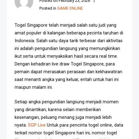
Posted on
February 23, 2026
Posted in
GAME ONLINE
Togel Singapore telah menjadi salah satu judi yang
amat populer di kalangan beberapa pecinta taruhan di
Indonesia. Salah satu daya tarik terbesar dari aktivitas
ini adalah pengundian langsung yang memungkinkan
ikut serta untuk menyaksikan hasil secara real time.
Dengan kehadiran live draw Togel Singapore, para
pemain dapat merasakan perasaan dan kekhawatiran
saat menanti angka yang keluar, entah untuk hari ini
maupun malam ini.
Setiap angka pengundian langsung menjadi momen
yang dinantikan, karena selain memberikan
kesenangan, peluang menang juga menjadi lebih
nyata.
SGP Live
Untuk para pencinta togel online, data
terkait nomor togel Singapore hari ini, nomor togel