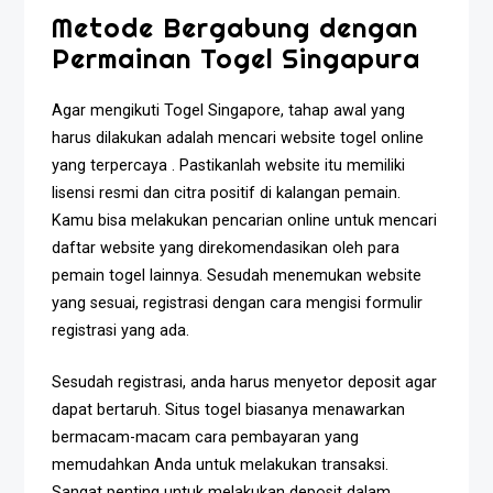
Metode Bergabung dengan
Permainan Togel Singapura
Agar mengikuti Togel Singapore, tahap awal yang
harus dilakukan adalah mencari website togel online
yang terpercaya . Pastikanlah website itu memiliki
lisensi resmi dan citra positif di kalangan pemain.
Kamu bisa melakukan pencarian online untuk mencari
daftar website yang direkomendasikan oleh para
pemain togel lainnya. Sesudah menemukan website
yang sesuai, registrasi dengan cara mengisi formulir
registrasi yang ada.
Sesudah registrasi, anda harus menyetor deposit agar
dapat bertaruh. Situs togel biasanya menawarkan
bermacam-macam cara pembayaran yang
memudahkan Anda untuk melakukan transaksi.
Sangat penting untuk melakukan deposit dalam