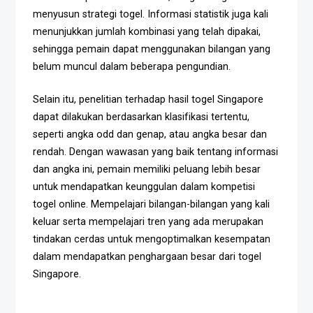
menyusun strategi togel. Informasi statistik juga kali
menunjukkan jumlah kombinasi yang telah dipakai,
sehingga pemain dapat menggunakan bilangan yang
belum muncul dalam beberapa pengundian.
Selain itu, penelitian terhadap hasil togel Singapore
dapat dilakukan berdasarkan klasifikasi tertentu,
seperti angka odd dan genap, atau angka besar dan
rendah. Dengan wawasan yang baik tentang informasi
dan angka ini, pemain memiliki peluang lebih besar
untuk mendapatkan keunggulan dalam kompetisi
togel online. Mempelajari bilangan-bilangan yang kali
keluar serta mempelajari tren yang ada merupakan
tindakan cerdas untuk mengoptimalkan kesempatan
dalam mendapatkan penghargaan besar dari togel
Singapore.