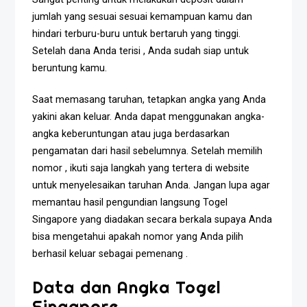
jumlah yang sesuai sesuai kemampuan kamu dan
hindari terburu-buru untuk bertaruh yang tinggi.
Setelah dana Anda terisi , Anda sudah siap untuk
beruntung kamu.
Saat memasang taruhan, tetapkan angka yang Anda
yakini akan keluar. Anda dapat menggunakan angka-
angka keberuntungan atau juga berdasarkan
pengamatan dari hasil sebelumnya. Setelah memilih
nomor , ikuti saja langkah yang tertera di website
untuk menyelesaikan taruhan Anda. Jangan lupa agar
memantau hasil pengundian langsung Togel
Singapore yang diadakan secara berkala supaya Anda
bisa mengetahui apakah nomor yang Anda pilih
berhasil keluar sebagai pemenang .
Data dan Angka Togel
Singapore