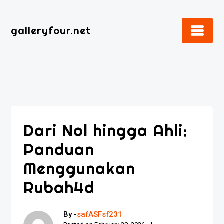
Skip
to
galleryfour.net
content
Dari Nol hingga Ahli:
Panduan
Menggunakan
Rubah4d
By -
safASFsf231