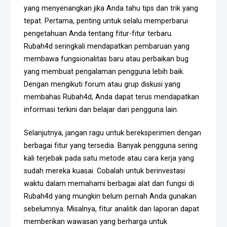
yang menyenangkan jika Anda tahu tips dan trik yang
tepat. Pertama, penting untuk selalu memperbarui
pengetahuan Anda tentang fitur-fitur terbaru.
Rubah4d seringkali mendapatkan pembaruan yang
membawa fungsionalitas baru atau perbaikan bug
yang membuat pengalaman pengguna lebih baik.
Dengan mengikuti forum atau grup diskusi yang
membahas Rubah4d, Anda dapat terus mendapatkan
informasi terkini dan belajar dari pengguna lain.
Selanjutnya, jangan ragu untuk bereksperimen dengan
berbagai fitur yang tersedia. Banyak pengguna sering
kali terjebak pada satu metode atau cara kerja yang
sudah mereka kuasai. Cobalah untuk berinvestasi
waktu dalam memahami berbagai alat dan fungsi di
Rubah4d yang mungkin belum pernah Anda gunakan
sebelumnya. Misalnya, fitur analitik dan laporan dapat
memberikan wawasan yang berharga untuk