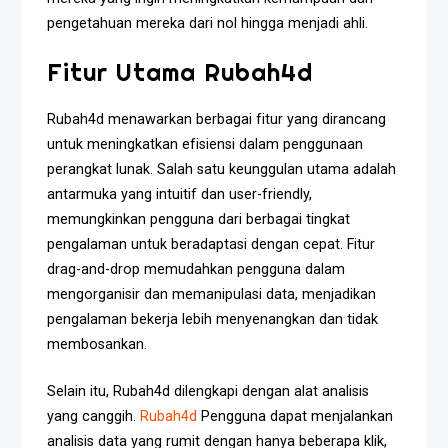
pengetahuan mereka dari nol hingga menjadi ahli.
Fitur Utama Rubah4d
Rubah4d menawarkan berbagai fitur yang dirancang
untuk meningkatkan efisiensi dalam penggunaan
perangkat lunak. Salah satu keunggulan utama adalah
antarmuka yang intuitif dan user-friendly,
memungkinkan pengguna dari berbagai tingkat
pengalaman untuk beradaptasi dengan cepat. Fitur
drag-and-drop memudahkan pengguna dalam
mengorganisir dan memanipulasi data, menjadikan
pengalaman bekerja lebih menyenangkan dan tidak
membosankan.
Selain itu, Rubah4d dilengkapi dengan alat analisis
yang canggih.
Rubah4d
Pengguna dapat menjalankan
analisis data yang rumit dengan hanya beberapa klik,