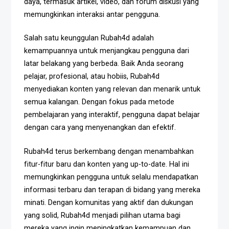
daya, termasuk artikel, video, dan forum diskusi yang
memungkinkan interaksi antar pengguna.
Salah satu keunggulan Rubah4d adalah
kemampuannya untuk menjangkau pengguna dari
latar belakang yang berbeda. Baik Anda seorang
pelajar, profesional, atau hobiis, Rubah4d
menyediakan konten yang relevan dan menarik untuk
semua kalangan. Dengan fokus pada metode
pembelajaran yang interaktif, pengguna dapat belajar
dengan cara yang menyenangkan dan efektif.
Rubah4d terus berkembang dengan menambahkan
fitur-fitur baru dan konten yang up-to-date. Hal ini
memungkinkan pengguna untuk selalu mendapatkan
informasi terbaru dan terapan di bidang yang mereka
minati. Dengan komunitas yang aktif dan dukungan
yang solid, Rubah4d menjadi pilihan utama bagi
mereka yang ingin meningkatkan kemampuan dan