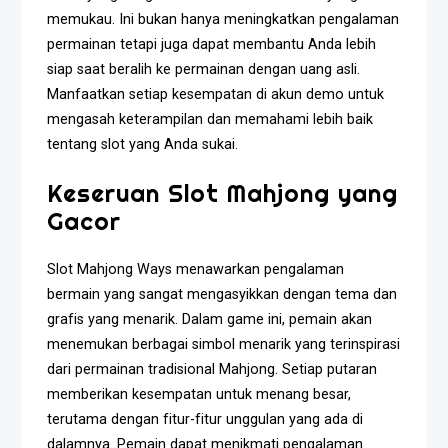
memukau. Ini bukan hanya meningkatkan pengalaman
permainan tetapi juga dapat membantu Anda lebih
siap saat beralih ke permainan dengan uang asli.
Manfaatkan setiap kesempatan di akun demo untuk
mengasah keterampilan dan memahami lebih baik
tentang slot yang Anda sukai.
Keseruan Slot Mahjong yang
Gacor
Slot Mahjong Ways menawarkan pengalaman
bermain yang sangat mengasyikkan dengan tema dan
grafis yang menarik. Dalam game ini, pemain akan
menemukan berbagai simbol menarik yang terinspirasi
dari permainan tradisional Mahjong. Setiap putaran
memberikan kesempatan untuk menang besar,
terutama dengan fitur-fitur unggulan yang ada di
dalamnya. Pemain dapat menikmati pengalaman