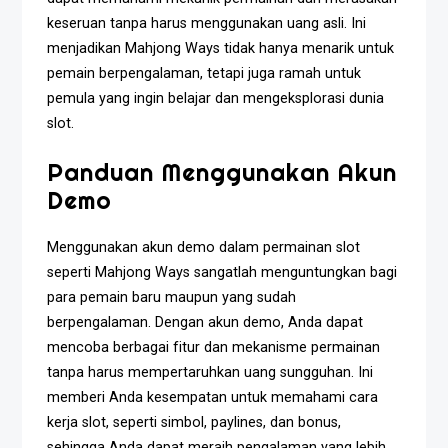
keseruan tanpa harus menggunakan uang asli. Ini
menjadikan Mahjong Ways tidak hanya menarik untuk
pemain berpengalaman, tetapi juga ramah untuk
pemula yang ingin belajar dan mengeksplorasi dunia
slot.
Panduan Menggunakan Akun
Demo
Menggunakan akun demo dalam permainan slot
seperti Mahjong Ways sangatlah menguntungkan bagi
para pemain baru maupun yang sudah
berpengalaman. Dengan akun demo, Anda dapat
mencoba berbagai fitur dan mekanisme permainan
tanpa harus mempertaruhkan uang sungguhan. Ini
memberi Anda kesempatan untuk memahami cara
kerja slot, seperti simbol, paylines, dan bonus,
sehingga Anda dapat meraih pengalaman yang lebih