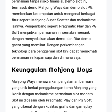
permainan tanpa risiko finansial. Demo slot ini,
termasuk demo Mahjong Ways dan demo slot PG,
memberikan kesempatan untuk mengenal berbagai
fitur seperti Mahjong Super Scatter dan mekanisme
lainnya. Pengembang seperti Pragmatic Play dan PG
Soft menjadikan permainan ini semakin menarik
dengan menyediakan akun demo dan fitur demo
gacor yang memikat. Dengan perkembangan
teknologi, para penggemar slot kini dapat menikmati
permainan ini kapan saja dan di mana saja.
Keunggulan Mahjong Ways
Mahjong Ways menawarkan pengalaman bermain
yang unik berkat penggabungan tema Mahjong yang
ikonik dengan mekanisme permainan slot modern.
Slot ini didesain oleh Pragmatic Play dan PG Soft,
yang dikenal dengan kualitas grafis dan gameplay