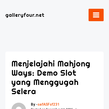
Skip
to
galleryfour.net
content
Menjelajahi Mahjong
Ways: Demo Slot
yang Menggugah
Selera
By -
safASFsf231