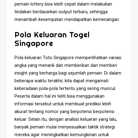
pemain lottery bisa lebih cepat dalam melakukan
tindakan berdasarkan output terbaru, sehingga
menambah kesempatan mendapatkan kemenangan.
Pola Keluaran Togel
Singapore
Pola keluaran Toto Singapore memperlihatkan variasi
angka yang menarik dan memberikan dan memberi
insight yang berharga bagi sejumlah pemain. Di dalam
beberapa waktu terakhir, kita dapat mengamati
keberadaan pola-pola tertentu yang sering muncul.
Peserta dalam hal ini teliti bisa menggunakan
informasi tersebut untuk membuat prediksi lebih
akurat tentang nomor yang berpotensi berpotensi
keluar. Selain itu, dengan analisis keluaran yang lalu,
banyak pemain mulai menyesuaikan taktik strategi
mereka agar meningkatkan kemungkinan untuk