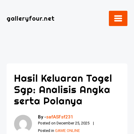
Skip
to
galleryfour.net
content
Hasil Keluaran Togel
Sgp: Analisis Angka
serta Polanya
By -
safASFsf231
Posted on
December 25, 2025
Posted in
GAME ONLINE