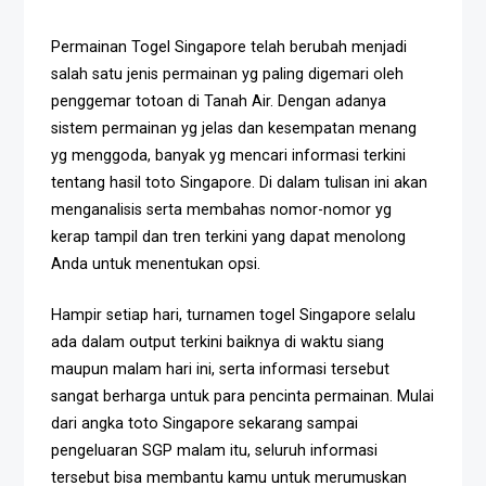
Permainan Togel Singapore telah berubah menjadi
salah satu jenis permainan yg paling digemari oleh
penggemar totoan di Tanah Air. Dengan adanya
sistem permainan yg jelas dan kesempatan menang
yg menggoda, banyak yg mencari informasi terkini
tentang hasil toto Singapore. Di dalam tulisan ini akan
menganalisis serta membahas nomor-nomor yg
kerap tampil dan tren terkini yang dapat menolong
Anda untuk menentukan opsi.
Hampir setiap hari, turnamen togel Singapore selalu
ada dalam output terkini baiknya di waktu siang
maupun malam hari ini, serta informasi tersebut
sangat berharga untuk para pencinta permainan. Mulai
dari angka toto Singapore sekarang sampai
pengeluaran SGP malam itu, seluruh informasi
tersebut bisa membantu kamu untuk merumuskan