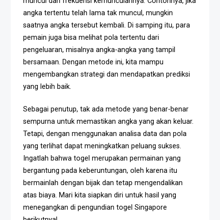
muncul dan frekuensi kemunculannya. Contohnya, jika
angka tertentu telah lama tak muncul, mungkin
saatnya angka tersebut kembali. Di samping itu, para
pemain juga bisa melihat pola tertentu dari
pengeluaran, misalnya angka-angka yang tampil
bersamaan. Dengan metode ini, kita mampu
mengembangkan strategi dan mendapatkan prediksi
yang lebih baik.
Sebagai penutup, tak ada metode yang benar-benar
sempurna untuk memastikan angka yang akan keluar.
Tetapi, dengan menggunakan analisa data dan pola
yang terlihat dapat meningkatkan peluang sukses.
Ingatlah bahwa togel merupakan permainan yang
bergantung pada keberuntungan, oleh karena itu
bermainlah dengan bijak dan tetap mengendalikan
atas biaya. Mari kita siapkan diri untuk hasil yang
menegangkan di pengundian togel Singapore
berikutnya!