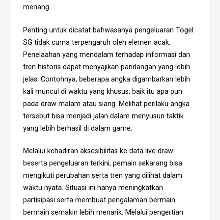
menang.
Penting untuk dicatat bahwasanya pengeluaran Togel
SG tidak cuma terpengaruh oleh elemen acak.
Penelaahan yang mendalam terhadap informasi dan
tren historis dapat menyajikan pandangan yang lebih
jelas. Contohnya, beberapa angka digambarkan lebih
kali muncul di waktu yang khusus, baik itu apa pun
pada draw malam atau siang. Melihat perilaku angka
tersebut bisa menjadi jalan dalam menyusun taktik
yang lebih berhasil di dalam game.
Melalui kehadiran aksesibilitas ke data live draw
beserta pengeluaran terkini, pemain sekarang bisa
mengikuti perubahan serta tren yang dilihat dalam
waktu nyata. Situasi ini hanya meningkatkan
partisipasi serta membuat pengalaman bermain
bermain semakin lebih menarik. Melalui pengertian