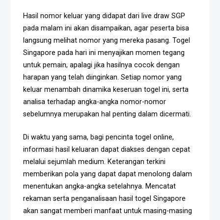
Hasil nomor keluar yang didapat dari live draw SGP
pada malam ini akan disampaikan, agar peserta bisa
langsung melihat nomor yang mereka pasang. Togel
Singapore pada hari ini menyajikan momen tegang
untuk pemain, apalagi jika hasilnya cocok dengan
harapan yang telah diinginkan. Setiap nomor yang
keluar menambah dinamika keseruan togel ini, serta
analisa terhadap angka-angka nomor-nomor
sebelumnya merupakan hal penting dalam dicermati.
Di waktu yang sama, bagi pencinta togel online,
informasi hasil keluaran dapat diakses dengan cepat
melalui sejumlah medium. Keterangan terkini
memberikan pola yang dapat dapat menolong dalam
menentukan angka-angka setelahnya. Mencatat
rekaman serta penganalisaan hasil togel Singapore
akan sangat memberi manfaat untuk masing-masing