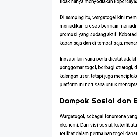
tidak hanya menyediakan kepercayaa
Di samping itu, wargatogel kini mem
menjadikan proses bermain menjadi
promosi yang sedang aktif. Kebera
kapan saja dan di tempat saja, me
Inovasi lain yang perlu dicatat adal
penggemar togel, berbagi strategi,
kalangan user, tetapi juga mencipta
platform ini berusaha untuk mencipt
Dampak Sosial dan 
Wargatogel, sebagai fenomena yang
ekonomi. Dari sisi sosial, keterlib
terlibat dalam permainan togel dapa