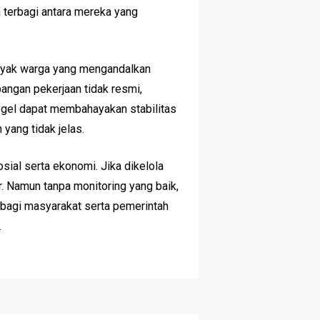
a terbagi antara mereka yang
anyak warga yang mengandalkan
pangan pekerjaan tidak resmi,
togel dapat membahayakan stabilitas
yang tidak jelas.
sial serta ekonomi. Jika dikelola
ar. Namun tanpa monitoring yang baik,
 bagi masyarakat serta pemerintah
.