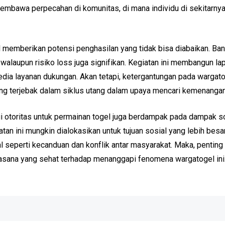
a membawa perpecahan di komunitas, di mana individu di sekitarny
l memberikan potensi penghasilan yang tidak bisa diabaikan. B
, walaupun risiko loss juga signifikan. Kegiatan ini membangun la
yedia layanan dukungan. Akan tetapi, ketergantungan pada warga
ng terjebak dalam siklus utang dalam upaya mencari kemenangan 
gi otoritas untuk permainan togel juga berdampak pada dampak so
iatan ini mungkin dialokasikan untuk tujuan sosial yang lebih bes
 seperti kecanduan dan konflik antar masyarakat. Maka, penting
ana yang sehat terhadap menanggapi fenomena wargatogel ini