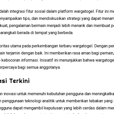
lah integrasi fitur sosial dalam platform wargatogel. Fitur in
 menyampaikan tips, dan mendiskusikan strategi yang dapat mena
 kuat, pengalaman bermain menjadi lebih menarik dan membuat 
rangkali berada di tempat yang berbeda.
oritas utama pada perkembangan terbaru wargatogel. Dengan pen
emain terjamin dengan baik. Ini memberikan rasa aman bagi pema
ap kebocoran informasi. Inisiatif ini menunjukkan bahwa wargat
terpercaya bagi semua anggotanya.
si Terkini
an inovasi untuk memenuhi kebutuhan pengguna dan meningkatka
lah penggunaan teknologi analitik untuk memberikan tebakan yan
engguna dapat mengambil keputusan yang lebih cerdas dalam memi