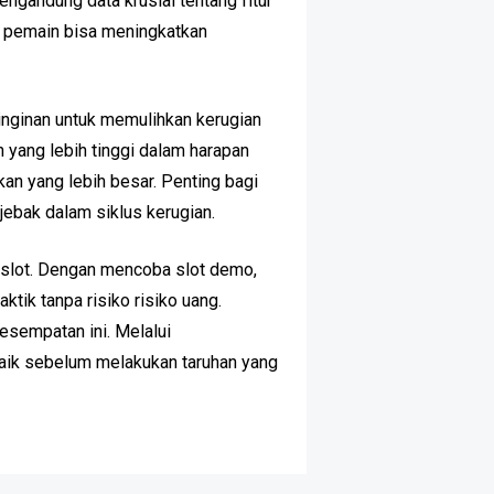
ngandung data krusial tentang fitur
, pemain bisa meningkatkan
inginan untuk memulihkan kerugian
 yang lebih tinggi dalam harapan
an yang lebih besar. Penting bagi
jebak dalam siklus kerugian.
 slot. Dengan mencoba slot demo,
tik tanpa risiko risiko uang.
esempatan ini. Melalui
aik sebelum melakukan taruhan yang