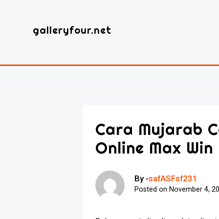
Skip
to
galleryfour.net
content
Cara Mujarab C
Online Max Win
By -
safASFsf231
Posted on
November 4, 2