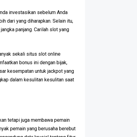
 Anda investasikan sebelum Anda
 dari yang diharapkan. Selain itu,
angka panjang. Carilah slot yang
yak sekali situs slot online
aatkan bonus ini dengan bijak,
sar kesempatan untuk jackpot yang
kap dalam kesulitan kesulitan saat
kan tetapi juga membawa pemain
nyak pemain yang berusaha berebut