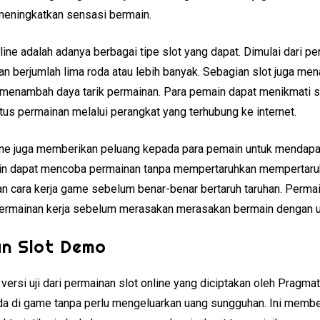
 meningkatkan sensasi bermain.
ine adalah adanya berbagai tipe slot yang dapat. Dimulai dari pe
n berjumlah lima roda atau lebih banyak. Sebagian slot juga mena
 menambah daya tarik permainan. Para pemain dapat menikmati sl
us permainan melalui perangkat yang terhubung ke internet.
line juga memberikan peluang kepada para pemain untuk mendapa
n dapat mencoba permainan tanpa mempertaruhkan mempertaruhk
 cara kerja game sebelum benar-benar bertaruh taruhan. Permai
ermainan kerja sebelum merasakan merasakan bermain dengan 
n Slot Demo
ersi uji dari permainan slot online yang diciptakan oleh Pragmat
da di game tanpa perlu mengeluarkan uang sungguhan. Ini memb