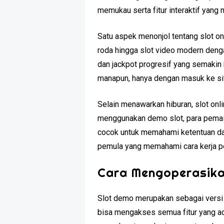
memukau serta fitur interaktif yang
Satu aspek menonjol tentang slot onl
roda hingga slot video modern denga
dan jackpot progresif yang semakin
manapun, hanya dengan masuk ke sit
Selain menawarkan hiburan, slot on
menggunakan demo slot, para pemai
cocok untuk memahami ketentuan dan
pemula yang memahami cara kerja p
Cara Mengoperasika
Slot demo merupakan sebagai versi v
bisa mengakses semua fitur yang a