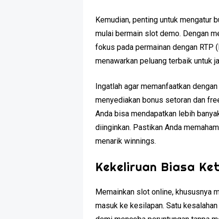
Kemudian, penting untuk mengatur b
mulai bermain slot demo. Dengan mem
fokus pada permainan dengan RTP (Re
menawarkan peluang terbaik untuk j
Ingatlah agar memanfaatkan dengan b
menyediakan bonus setoran dan fre
Anda bisa mendapatkan lebih banya
diinginkan. Pastikan Anda memahami 
menarik winnings.
Kekeliruan Biasa Ke
Memainkan slot online, khususnya
masuk ke kesilapan. Satu kesalaha