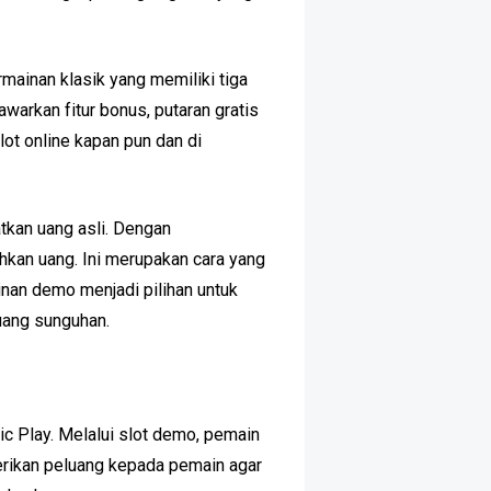
rmainan klasik yang memiliki tiga
warkan fitur bonus, putaran gratis
ot online kapan pun dan di
tkan uang asli. Dengan
an uang. Ini merupakan cara yang
nan demo menjadi pilihan untuk
uang sunguhan.
ic Play. Melalui slot demo, pemain
erikan peluang kepada pemain agar