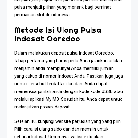
pulsa menjadi pilihan yang menarik bagi peminat
permainan slot di Indonesia.
Metode Isi Ulang Pulsa
Indosat Ooredoo
Dalam melakukan deposit pulsa Indosat Ooredoo,
tahap pertama yang harus perlu Anda jalankan adalah
menjamin anda mempunyai Anda memiliki jumlah
yang cukup di nomor Indosat Anda. Pastikan juga juga
nomor tersebut terdaftar dan dan. Anda dapat
memeriksa jumlah anda dengan kode kode USSD atau
melalui aplikasi MyIM3. Sesudah itu, Anda dapat untuk
melanjutkan proses deposit.
Setelah itu, kunjungi website perjudian yang yang pilih.
Pilih cara isi ulang saldo dan dan memilih untuk
sebagai Indosat. Umumnya, website itu akan