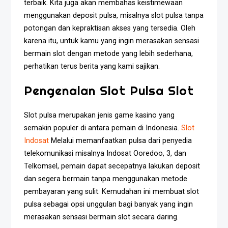
terbaik. Kita juga akan membahas keistimewaan
menggunakan deposit pulsa, misalnya slot pulsa tanpa
potongan dan kepraktisan akses yang tersedia. Oleh
karena itu, untuk kamu yang ingin merasakan sensasi
bermain slot dengan metode yang lebih sederhana,
perhatikan terus berita yang kami sajikan.
Pengenalan Slot Pulsa Slot
Slot pulsa merupakan jenis game kasino yang
semakin populer di antara pemain di Indonesia.
Slot
Indosat
Melalui memanfaatkan pulsa dari penyedia
telekomunikasi misalnya Indosat Ooredoo, 3, dan
Telkomsel, pemain dapat secepatnya lakukan deposit
dan segera bermain tanpa menggunakan metode
pembayaran yang sulit. Kemudahan ini membuat slot
pulsa sebagai opsi unggulan bagi banyak yang ingin
merasakan sensasi bermain slot secara daring.