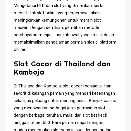
Mengetahui RTP dari slot yang dimainkan, serta
memilih link slot online yang terpercaya, akan
meningkatkan kemungkinan untuk meraih slot
maxwin. Dengan demikian, pemilihan metode
pembayaran menjadi langkah awal yang krusial dalam
memaksimalkan pengalaman bermain slot di platform
online.
Slot Gacor di Thailand dan
Kamboja
Di Thailand dan Kamboja, slot gacor menjadi pilihan
favorit di kalangan pemain yang mencari kesenangan
sekaligus peluang untuk menang besar. Banyak casino
yang menawarkan berbagai jenis permainan slot
dengan berbagai taruhan, mulai dari slot bet kecil
hingga slot bet 500. Para pemain dapat dengan
mudah menemukan slot yang sesuai dengan budget