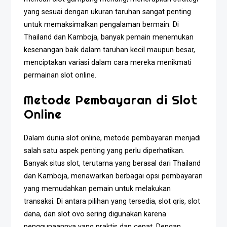
yang sesuai dengan ukuran taruhan sangat penting
untuk memaksimalkan pengalaman bermain. Di
Thailand dan Kamboja, banyak pemain menemukan
kesenangan baik dalam taruhan kecil maupun besar,
menciptakan variasi dalam cara mereka menikmati
permainan slot online.
Metode Pembayaran di Slot
Online
Dalam dunia slot online, metode pembayaran menjadi
salah satu aspek penting yang perlu diperhatikan.
Banyak situs slot, terutama yang berasal dari Thailand
dan Kamboja, menawarkan berbagai opsi pembayaran
yang memudahkan pemain untuk melakukan
transaksi. Di antara pilihan yang tersedia, slot qris, slot
dana, dan slot ovo sering digunakan karena
penggunaannya yang praktis dan cepat. Dengan