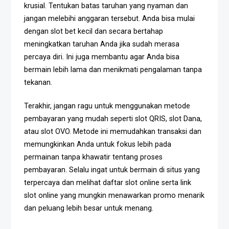
krusial. Tentukan batas taruhan yang nyaman dan
jangan melebihi anggaran tersebut. Anda bisa mulai
dengan slot bet kecil dan secara bertahap
meningkatkan taruhan Anda jika sudah merasa
percaya diri. Ini juga membantu agar Anda bisa
bermain lebih lama dan menikmati pengalaman tanpa
tekanan.
Terakhir, jangan ragu untuk menggunakan metode
pembayaran yang mudah seperti slot QRIS, slot Dana,
atau slot OVO. Metode ini memudahkan transaksi dan
memungkinkan Anda untuk fokus lebih pada
permainan tanpa khawatir tentang proses
pembayaran. Selalu ingat untuk bermain di situs yang
terpercaya dan melihat daftar slot online serta link
slot online yang mungkin menawarkan promo menarik
dan peluang lebih besar untuk menang.