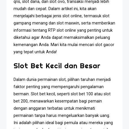
qris, slot dana, dan slot ovo, transaksi menjadi lebih
mudah dan cepat. Dalam artikel ini, kita akan
menjelajahi berbagai jenis slot online, termasuk slot
gampang menang dan slot maxwin, serta memberikan
informasi tentang RTP slot online yang penting untuk
diketahui agar Anda dapat memaksimalkan peluang
kemenangan Anda. Mari kita mulai mencari slot gacor
yang tepat untuk Anda!
Slot Bet Kecil dan Besar
Dalam dunia permainan slot, pilihan taruhan menjadi
faktor penting yang mempengaruhi pengalaman
bermain. Slot bet kecil, seperti slot bet 100 atau slot
bet 200, menawarkan kesempatan bagi pemain
dengan anggaran terbatas untuk menikmati
permainan tanpa harus mengeluarkan banyak uang.
Ini adalah pilihan ideal bagi pemula atau mereka yang