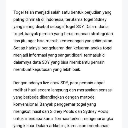
Togel telah menjadi salah satu bentuk perjudian yang
paling diminati di Indonesia, terutama togel Sidney
yang sering disebut sebagai togel SDY. Dalam dunia
togel, banyak pemain yang terus mencari strategi dan
tips jitu agar bisa meraih kemenangan yang diimpikan.
Setiap harinya, pengeluaran dan keluaran angka togel
menjadi informasi yang sangat dicari, termasuk di
dalamnya data SDY yang bisa membantu pemain
membuat keputusan yang lebih baik.
Dengan adanya live draw SDY, para pemain dapat
melihat hasil secara langsung dan merasakan sensasi
yang berbeda dibandingkan dengan metode
konvensional. Banyak penggemar togel yang
mengikuti hasil dari Sidney Pools dan Sydney Pools
untuk mendapatkan informasi terkini mengenai angka
yang keluar. Dalam artikel ini, kami akan membahas