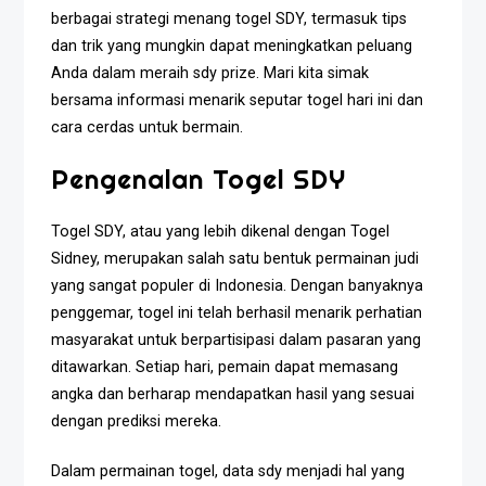
berbagai strategi menang togel SDY, termasuk tips
dan trik yang mungkin dapat meningkatkan peluang
Anda dalam meraih sdy prize. Mari kita simak
bersama informasi menarik seputar togel hari ini dan
cara cerdas untuk bermain.
Pengenalan Togel SDY
Togel SDY, atau yang lebih dikenal dengan Togel
Sidney, merupakan salah satu bentuk permainan judi
yang sangat populer di Indonesia. Dengan banyaknya
penggemar, togel ini telah berhasil menarik perhatian
masyarakat untuk berpartisipasi dalam pasaran yang
ditawarkan. Setiap hari, pemain dapat memasang
angka dan berharap mendapatkan hasil yang sesuai
dengan prediksi mereka.
Dalam permainan togel, data sdy menjadi hal yang