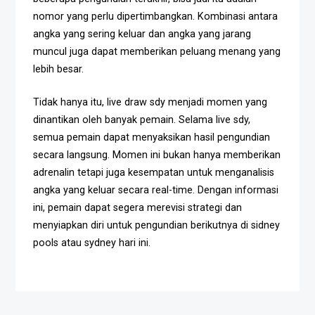
nomor yang perlu dipertimbangkan. Kombinasi antara
angka yang sering keluar dan angka yang jarang
muncul juga dapat memberikan peluang menang yang
lebih besar.
Tidak hanya itu, live draw sdy menjadi momen yang
dinantikan oleh banyak pemain. Selama live sdy,
semua pemain dapat menyaksikan hasil pengundian
secara langsung. Momen ini bukan hanya memberikan
adrenalin tetapi juga kesempatan untuk menganalisis
angka yang keluar secara real-time. Dengan informasi
ini, pemain dapat segera merevisi strategi dan
menyiapkan diri untuk pengundian berikutnya di sidney
pools atau sydney hari ini.