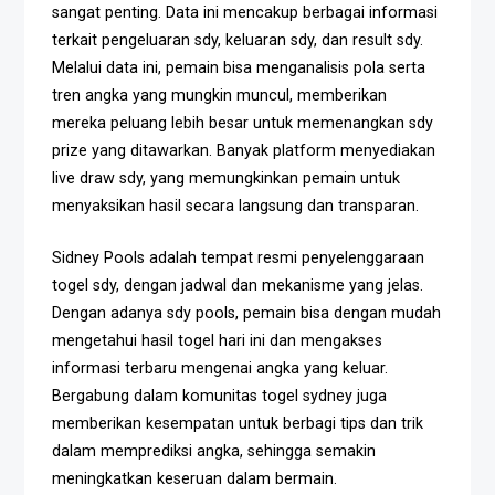
sangat penting. Data ini mencakup berbagai informasi
terkait pengeluaran sdy, keluaran sdy, dan result sdy.
Melalui data ini, pemain bisa menganalisis pola serta
tren angka yang mungkin muncul, memberikan
mereka peluang lebih besar untuk memenangkan sdy
prize yang ditawarkan. Banyak platform menyediakan
live draw sdy, yang memungkinkan pemain untuk
menyaksikan hasil secara langsung dan transparan.
Sidney Pools adalah tempat resmi penyelenggaraan
togel sdy, dengan jadwal dan mekanisme yang jelas.
Dengan adanya sdy pools, pemain bisa dengan mudah
mengetahui hasil togel hari ini dan mengakses
informasi terbaru mengenai angka yang keluar.
Bergabung dalam komunitas togel sydney juga
memberikan kesempatan untuk berbagi tips dan trik
dalam memprediksi angka, sehingga semakin
meningkatkan keseruan dalam bermain.