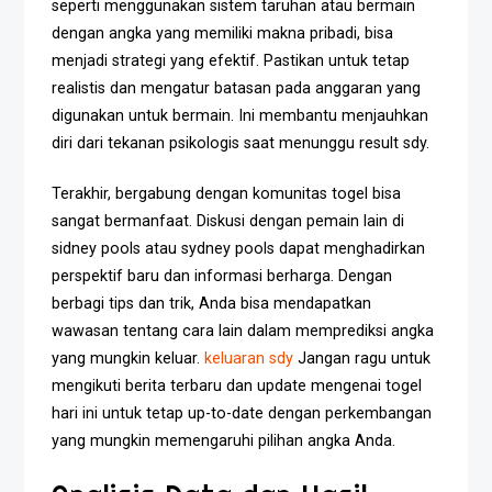
seperti menggunakan sistem taruhan atau bermain
dengan angka yang memiliki makna pribadi, bisa
menjadi strategi yang efektif. Pastikan untuk tetap
realistis dan mengatur batasan pada anggaran yang
digunakan untuk bermain. Ini membantu menjauhkan
diri dari tekanan psikologis saat menunggu result sdy.
Terakhir, bergabung dengan komunitas togel bisa
sangat bermanfaat. Diskusi dengan pemain lain di
sidney pools atau sydney pools dapat menghadirkan
perspektif baru dan informasi berharga. Dengan
berbagi tips dan trik, Anda bisa mendapatkan
wawasan tentang cara lain dalam memprediksi angka
yang mungkin keluar.
keluaran sdy
Jangan ragu untuk
mengikuti berita terbaru dan update mengenai togel
hari ini untuk tetap up-to-date dengan perkembangan
yang mungkin memengaruhi pilihan angka Anda.