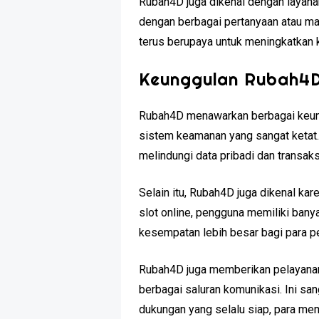
Rubah4D juga dikenal dengan layan
dengan berbagai pertanyaan atau m
terus berupaya untuk meningkatkan k
Keunggulan Rubah4
Rubah4D menawarkan berbagai keung
sistem keamanan yang sangat ketat
melindungi data pribadi dan transak
Selain itu, Rubah4D juga dikenal ka
slot online, pengguna memiliki bany
kesempatan lebih besar bagi para p
Rubah4D juga memberikan pelayanan
berbagai saluran komunikasi. Ini s
dukungan yang selalu siap, para me