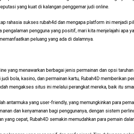
putasi yang kuat di kalangan penggemar judi online.
gkap rahasia sukses rubah4d dan mengapa platform ini menjadi pil
ga pengalaman pengguna yang positif, mari kita menjelajahi apa
memanfaatkan peluang yang ada di dalamnya.
line yang menawarkan berbagai jenis permainan dan opsi taruhan
ti judi bola, kasino, dan permainan kartu, Rubah4D memberikan 
ah mengakses situs ini melalui perangkat mereka, baik itu sm
ah antarmuka yang user-friendly, yang memungkinkan para pema
keamanan dan kenyamanan bagi penggunanya, dengan sistem perlin
an yang cepat, Rubah4D semakin memudahkan para pemain dalam