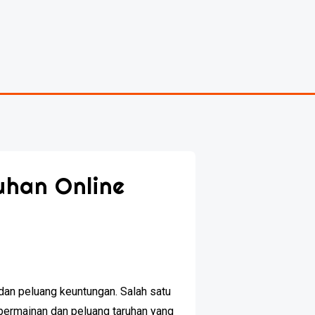
uhan Online
n dan peluang keuntungan. Salah satu
permainan dan peluang taruhan yang