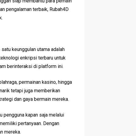
anggan siap membantu para pemain
kan pengalaman terbaik, Rubah4D
k.
 satu keunggulan utama adalah
knologi enkripsi terbaru untuk
 berinteraksi di platform ini.
olahraga, permainan kasino, hingga
enarik tetapi juga memberikan
rategi dan gaya bermain mereka.
u pengguna kapan saja melalui
memiliki pertanyaan. Dengan
an mereka.