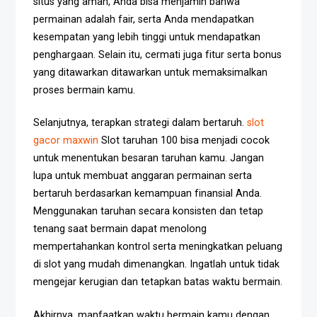
situs yang aman, Anda bisa menjamin bahwa
permainan adalah fair, serta Anda mendapatkan
kesempatan yang lebih tinggi untuk mendapatkan
penghargaan. Selain itu, cermati juga fitur serta bonus
yang ditawarkan ditawarkan untuk memaksimalkan
proses bermain kamu.
Selanjutnya, terapkan strategi dalam bertaruh.
slot
gacor maxwin
Slot taruhan 100 bisa menjadi cocok
untuk menentukan besaran taruhan kamu. Jangan
lupa untuk membuat anggaran permainan serta
bertaruh berdasarkan kemampuan finansial Anda.
Menggunakan taruhan secara konsisten dan tetap
tenang saat bermain dapat menolong
mempertahankan kontrol serta meningkatkan peluang
di slot yang mudah dimenangkan. Ingatlah untuk tidak
mengejar kerugian dan tetapkan batas waktu bermain.
Akhirnya, manfaatkan waktu bermain kamu dengan