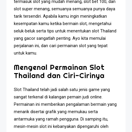
termasuk slot yang mudah menang, slot bet 100, dan
slot super menang, semuanya semuanya punya daya
tarik tersendiri. Apabila kamu ingin meningkatkan
kesempatan kamu ketika bermain slot, mengetahui
seluk-beluk serta tips untuk menentukan slot Thailand
yang gacor sangatlah penting. Ayo kita memulai
perjalanan ini, dan cari permainan slot yang tepat
untuk kamu.
Mengenal Permainan Slot
Thailand dan Ciri-Cirinya
Slot Thailand telah jadi salah satu jenis game yang
sangat terkenal di kalangan pemain judi online.
Permainan ini memberikan pengalaman bermain yang
menarik disertai grafik yang memukau serta
antarmuka yang ramah pengguna. Di samping itu,
mesin-mesin slot ini kebanyakan dipengaruhi oleh