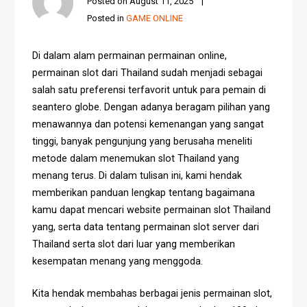
Posted on
August 11, 2025
Posted in
GAME ONLINE
Di dalam alam permainan permainan online,
permainan slot dari Thailand sudah menjadi sebagai
salah satu preferensi terfavorit untuk para pemain di
seantero globe. Dengan adanya beragam pilihan yang
menawannya dan potensi kemenangan yang sangat
tinggi, banyak pengunjung yang berusaha meneliti
metode dalam menemukan slot Thailand yang
menang terus. Di dalam tulisan ini, kami hendak
memberikan panduan lengkap tentang bagaimana
kamu dapat mencari website permainan slot Thailand
yang, serta data tentang permainan slot server dari
Thailand serta slot dari luar yang memberikan
kesempatan menang yang menggoda.
Kita hendak membahas berbagai jenis permainan slot,