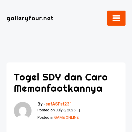
Skip
to
galleryfour.net
content
Togel SDY dan Cara
Memanfaatkannya
By -
safASFsf231
Posted on
July 6, 2025
Posted in
GAME ONLINE