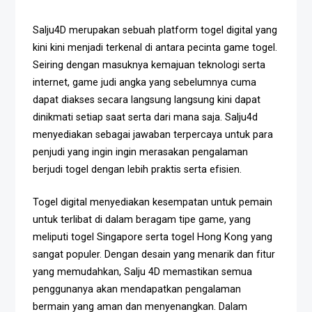
Salju4D merupakan sebuah platform togel digital yang
kini kini menjadi terkenal di antara pecinta game togel.
Seiring dengan masuknya kemajuan teknologi serta
internet, game judi angka yang sebelumnya cuma
dapat diakses secara langsung langsung kini dapat
dinikmati setiap saat serta dari mana saja. Salju4d
menyediakan sebagai jawaban terpercaya untuk para
penjudi yang ingin ingin merasakan pengalaman
berjudi togel dengan lebih praktis serta efisien.
Togel digital menyediakan kesempatan untuk pemain
untuk terlibat di dalam beragam tipe game, yang
meliputi togel Singapore serta togel Hong Kong yang
sangat populer. Dengan desain yang menarik dan fitur
yang memudahkan, Salju 4D memastikan semua
penggunanya akan mendapatkan pengalaman
bermain yang aman dan menyenangkan. Dalam