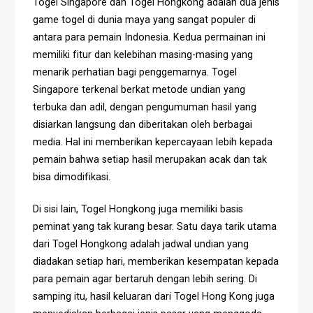
Togel Singapore dan Togel Hongkong adalah dua jenis
game togel di dunia maya yang sangat populer di
antara para pemain Indonesia. Kedua permainan ini
memiliki fitur dan kelebihan masing-masing yang
menarik perhatian bagi penggemarnya. Togel
Singapore terkenal berkat metode undian yang
terbuka dan adil, dengan pengumuman hasil yang
disiarkan langsung dan diberitakan oleh berbagai
media. Hal ini memberikan kepercayaan lebih kepada
pemain bahwa setiap hasil merupakan acak dan tak
bisa dimodifikasi.
Di sisi lain, Togel Hongkong juga memiliki basis
peminat yang tak kurang besar. Satu daya tarik utama
dari Togel Hongkong adalah jadwal undian yang
diadakan setiap hari, memberikan kesempatan kepada
para pemain agar bertaruh dengan lebih sering. Di
samping itu, hasil keluaran dari Togel Hong Kong juga