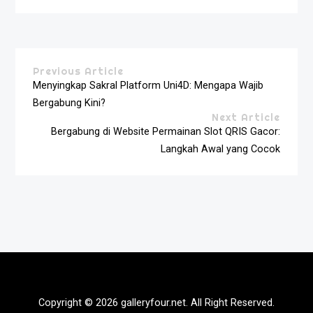
Previous Article
Menyingkap Sakral Platform Uni4D: Mengapa Wajib
Bergabung Kini?
Next Article
Bergabung di Website Permainan Slot QRIS Gacor:
Langkah Awal yang Cocok
Copyright © 2026 galleryfour.net. All Right Reserved.