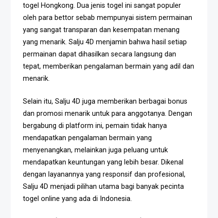
togel Hongkong. Dua jenis togel ini sangat populer
oleh para bettor sebab mempunyai sistem permainan
yang sangat transparan dan kesempatan menang
yang menarik. Salju 4D menjamin bahwa hasil setiap
permainan dapat dihasilkan secara langsung dan
tepat, memberikan pengalaman bermain yang adil dan
menarik.
Selain itu, Salju 4D juga memberikan berbagai bonus
dan promosi menarik untuk para anggotanya. Dengan
bergabung di platform ini, pemain tidak hanya
mendapatkan pengalaman bermain yang
menyenangkan, melainkan juga peluang untuk
mendapatkan keuntungan yang lebih besar. Dikenal
dengan layanannya yang responsif dan profesional,
Salju 4D menjadi pilihan utama bagi banyak pecinta
togel online yang ada di Indonesia.