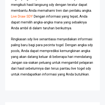
mengikuti hasil langsung sdy dengan teratur dapat
membantu Anda memahami tren dan perilaku angka.
Live Draw SDY
Dengan informasi yang tepat, Anda
dapat memilih angka-angka mana yang sebaiknya
Anda ambil di dalam taruhan berikutnya.
Ringkasan sdy live senantiasa menyediakan informasi
paling baru bagi para pecinta togel. Dengan angka sdy
pools, Anda dapat memprediksi kemungkinan angka
yang akan datang keluar di beberapa hari mendatang.
Jangan sia-siakan peluang untuk mengambil pelajaran
dari hasil sebelumnya dan terus pantau live togel sdy
untuk mendapatkan informasi yang Anda butuhkan.