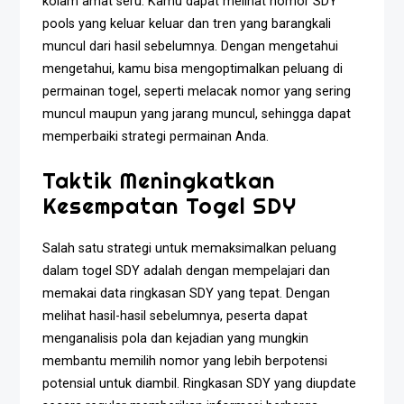
kolam amat seru. Kamu dapat melihat nomor SDY
pools yang keluar keluar dan tren yang barangkali
muncul dari hasil sebelumnya. Dengan mengetahui
mengetahui, kamu bisa mengoptimalkan peluang di
permainan togel, seperti melacak nomor yang sering
muncul maupun yang jarang muncul, sehingga dapat
memperbaiki strategi permainan Anda.
Taktik Meningkatkan
Kesempatan Togel SDY
Salah satu strategi untuk memaksimalkan peluang
dalam togel SDY adalah dengan mempelajari dan
memakai data ringkasan SDY yang tepat. Dengan
melihat hasil-hasil sebelumnya, peserta dapat
menganalisis pola dan kejadian yang mungkin
membantu memilih nomor yang lebih berpotensi
potensial untuk diambil. Ringkasan SDY yang diupdate