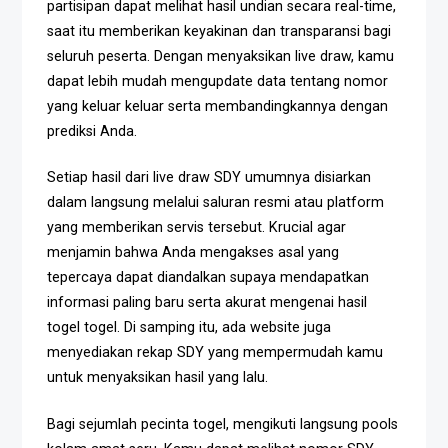
partisipan dapat melihat hasil undian secara real-time,
saat itu memberikan keyakinan dan transparansi bagi
seluruh peserta. Dengan menyaksikan live draw, kamu
dapat lebih mudah mengupdate data tentang nomor
yang keluar keluar serta membandingkannya dengan
prediksi Anda.
Setiap hasil dari live draw SDY umumnya disiarkan
dalam langsung melalui saluran resmi atau platform
yang memberikan servis tersebut. Krucial agar
menjamin bahwa Anda mengakses asal yang
tepercaya dapat diandalkan supaya mendapatkan
informasi paling baru serta akurat mengenai hasil
togel togel. Di samping itu, ada website juga
menyediakan rekap SDY yang mempermudah kamu
untuk menyaksikan hasil yang lalu.
Bagi sejumlah pecinta togel, mengikuti langsung pools