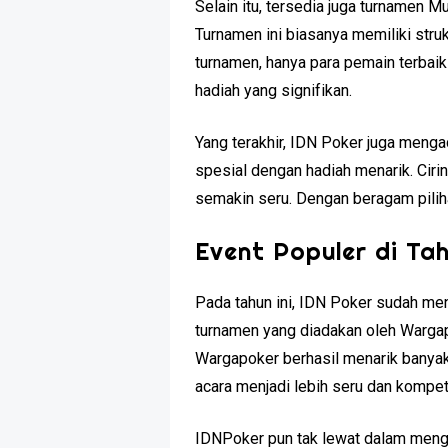
Selain itu, tersedia juga turnamen 
Turnamen ini biasanya memiliki stru
turnamen, hanya para pemain terbai
hadiah yang signifikan.
Yang terakhir, IDN Poker juga menga
spesial dengan hadiah menarik. Cir
semakin seru. Dengan beragam pilih
Event Populer di Ta
Pada tahun ini, IDN Poker sudah men
turnamen yang diadakan oleh Wargapo
Wargapoker berhasil menarik banyak
acara menjadi lebih seru dan kompet
IDNPoker pun tak lewat dalam mengh