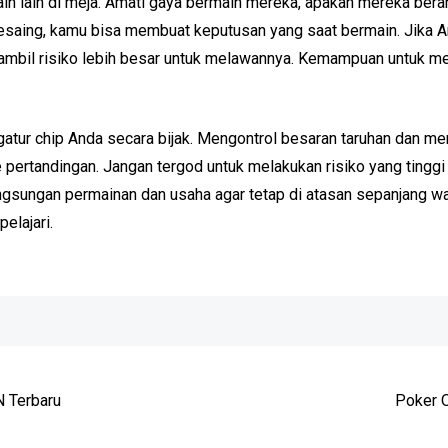
n lain di meja. Amati gaya bermain mereka, apakah mereka bera
saing, kamu bisa membuat keputusan yang saat bermain. Jika 
mbil risiko lebih besar untuk melawannya. Kemampuan untuk mem
gatur chip Anda secara bijak. Mengontrol besaran taruhan dan me
ertandingan. Jangan tergod untuk melakukan risiko yang tinggi 
ngsungan permainan dan usaha agar tetap di atasan sepanjang wa
elajari.
N Terbaru
Poker 